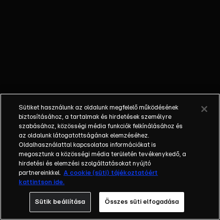
területeit. De
hogyan alakult
a múlt
században a
magyar
irredentizmus
története? És
mit szólnak
ehhez az
Sütiket használunk az oldalunk megfelelő működésének
emberek a
biztosításához, a tartalmak és hirdetések személyre
havason? És a
szabásához, közösségi média funkciók felkínálásához és
havasok alatt?
az oldalunk látogatottságának elemzéséhez.
Oldalhasználattal kapcsolatos információkat is
megosztunk a közösségi média területén tevékenykedő, a
hirdetési és elemzési szolgáltatásokat nyújtó
partnereinkkel.
A cookie (süti) tájékoztatóért
kattintson ide.
Sütik beállítása
Összes süti elfogadása