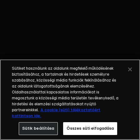
elképesztően
népszerűek
lettek itthon is
a
rendszerváltás
után, miközben
a tudósok
egymást
túllicitálva
Sütiket használunk az oldalunk megfelelő működésének
harsogták:
biztosításához, a tartalmak és hirdetések személyre
áltudóssal van
szabásához, közösségi média funkciók felkínálásához és
az oldalunk látogatottságának elemzéséhez.
dolgunk! A XXI.
Oldalhasználattal kapcsolatos információkat is
század
megosztunk a közösségi média területén tevékenykedő, a
riportere
hirdetési és elemzési szolgáltatásokat nyújtó
kíváncsi volt,
partnereinkkel.
A cookie (süti) tájékoztatóért
kattintson ide.
őt is meg
tudja-e győzni.
Sütik beállítása
Összes süti elfogadása