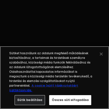
dereng még a
feleség, Török
Sophie neve is.
Persze, az
irodalomkönyvek
nem írtak arról,
milyen bonyolult
volt a házasságuk:
veszedelmes
Sütiket használunk az oldalunk megfelelő működésének
viszonyok, orgiák
biztosításához, a tartalmak és hirdetések személyre
tették zajossá a
szabásához, közösségi média funkciók felkínálásához és
az oldalunk látogatottságának elemzéséhez.
frigyet, és persze
Oldalhasználattal kapcsolatos információkat is
arról sem tudunk,
megosztunk a közösségi média területén tevékenykedő, a
hogy lányuk
hirdetési és elemzési szolgáltatásokat nyújtó
hogyan élt
partnereinkkel.
A cookie (süti) tájékoztatóért
kattintson ide.
Angliában,
magányosan.
Sütik beállítása
Összes süti elfogadása
Kerekes Bori filmje