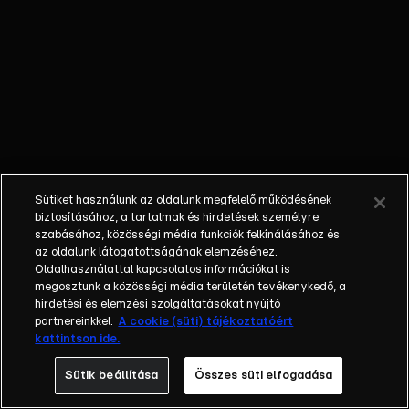
várból.
Fosztogatni
jöttek, és
vittek is
mindent, ami
mozdítható
volt. Amit
mégis ott
felejtettek,
Sütiket használunk az oldalunk megfelelő működésének
azt az
biztosításához, a tartalmak és hirdetések személyre
oroszok
szabásához, közösségi média funkciók felkínálásához és
az oldalunk látogatottságának elemzéséhez.
vitték el. A
Oldalhasználattal kapcsolatos információkat is
háború vége a
megosztunk a közösségi média területén tevékenykedő, a
magyar
hirdetési és elemzési szolgáltatásokat nyújtó
királyok
partnereinkkel.
A cookie (süti) tájékoztatóért
kattintson ide.
otthonára
csak
Sütik beállítása
Összes süti elfogadása
pusztulást