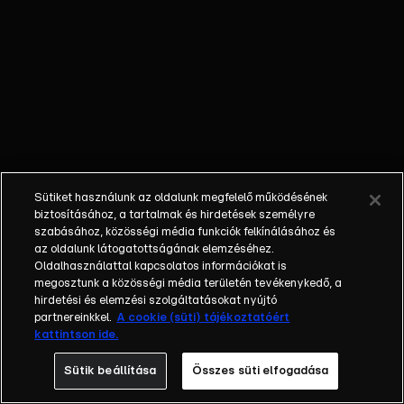
Először egy
forró tea és
keksz
segítségével
próbálja
lenyugtatni
túlfeszült
idegeit,
azonban
Sütiket használunk az oldalunk megfelelő működésének
amikor a
biztosításához, a tartalmak és hirdetések személyre
sötétben
szabásához, közösségi média funkciók felkínálásához és
az oldalunk látogatottságának elemzéséhez.
mozgó
Oldalhasználattal kapcsolatos információkat is
alakokra lesz
megosztunk a közösségi média területén tevékenykedő, a
figyelmes,
hirdetési és elemzési szolgáltatásokat nyújtó
eluralkodik
partnereinkkel.
A cookie (süti) tájékoztatóért
kattintson ide.
rajta a pánik.
Főhősünk
Sütik beállítása
Összes süti elfogadása
ezért egy