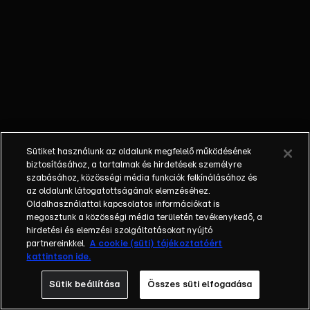
üvöltése
hallatszik? Miért
vonzódnak az
UFO-k az
elektromos
vezetékekhez?
Egy fotós UFO-t
rögzített Károly
király
Sütiket használunk az oldalunk megfelelő működésének
koronázásán?
biztosításához, a tartalmak és hirdetések személyre
szabásához, közösségi média funkciók felkínálásához és
az oldalunk látogatottságának elemzéséhez.
Oldalhasználattal kapcsolatos információkat is
megosztunk a közösségi média területén tevékenykedő, a
hirdetési és elemzési szolgáltatásokat nyújtó
partnereinkkel.
A cookie (süti) tájékoztatóért
kattintson ide.
Sütik beállítása
Összes süti elfogadása