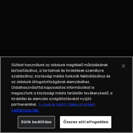
katonák
szellemei a
polgárháború
leghíresebb
csataterein?
Egy juhász a
legendás
izlandi tavi
szörnyről
Sütiket használunk az oldalunk megfelelő működésének
készített
biztosításához, a tartalmak és hirdetések személyre
felvételt?
szabásához, közösségi média funkciók felkínálásához és
az oldalunk látogatottságának elemzéséhez.
Oldalhasználattal kapcsolatos információkat is
megosztunk a közösségi média területén tevékenykedő, a
hirdetési és elemzési szolgáltatásokat nyújtó
partnereinkkel.
A cookie (süti) tájékoztatóért
kattintson ide.
Sütik beállítása
Összes süti elfogadása