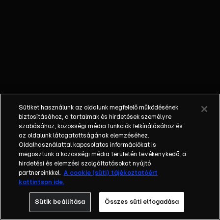
kamerák
követik minden
mozdulatukat.
Az is biztos,
hogy a
nyertesnek
egy csapásra
megváltozik az
élete, hiszen
Sütiket használunk az oldalunk megfelelő működésének
házat, autót,
biztosításához, a tartalmak és hirdetések személyre
luxusutazást
szabásához, közösségi média funkciók felkínálásához és
és egy évig
az oldalunk látogatottságának elemzéséhez.
Oldalhasználattal kapcsolatos információkat is
tökéletes
megosztunk a közösségi média területén tevékenykedő, a
anyagi jólétet
hirdetési és elemzési szolgáltatásokat nyújtó
biztosít
partnereinkkel.
A cookie (süti) tájékoztatóért
számára a
kattintson ide.
győzelem. A
Sütik beállítása
Összes süti elfogadása
legfontosabb
azonban, hogy