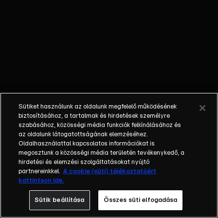
kamerák
követik minden
mozdulatukat.
Az is biztos,
hogy a
nyertesnek
egy csapásra
megváltozik az
élete, hiszen
Sütiket használunk az oldalunk megfelelő működésének
házat, autót,
biztosításához, a tartalmak és hirdetések személyre
luxusutazást
szabásához, közösségi média funkciók felkínálásához és
és egy évig
az oldalunk látogatottságának elemzéséhez.
Oldalhasználattal kapcsolatos információkat is
tökéletes
megosztunk a közösségi média területén tevékenykedő, a
anyagi jólétet
hirdetési és elemzési szolgáltatásokat nyújtó
biztosít
partnereinkkel.
A cookie (süti) tájékoztatóért
számára a
kattintson ide.
győzelem. A
Sütik beállítása
Összes süti elfogadása
legfontosabb
azonban, hogy