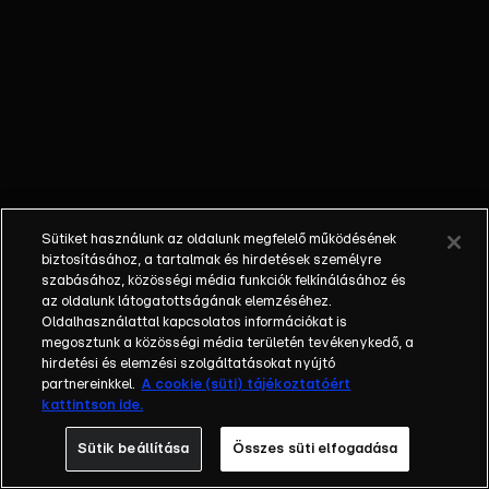
kamerák
követik minden
mozdulatukat.
Az is biztos,
hogy a
nyertesnek
egy csapásra
megváltozik az
élete, hiszen
Sütiket használunk az oldalunk megfelelő működésének
házat, autót,
biztosításához, a tartalmak és hirdetések személyre
luxusutazást
szabásához, közösségi média funkciók felkínálásához és
és egy évig
az oldalunk látogatottságának elemzéséhez.
Oldalhasználattal kapcsolatos információkat is
tökéletes
megosztunk a közösségi média területén tevékenykedő, a
anyagi jólétet
hirdetési és elemzési szolgáltatásokat nyújtó
biztosít
partnereinkkel.
A cookie (süti) tájékoztatóért
számára a
kattintson ide.
győzelem. A
Sütik beállítása
Összes süti elfogadása
legfontosabb
azonban, hogy