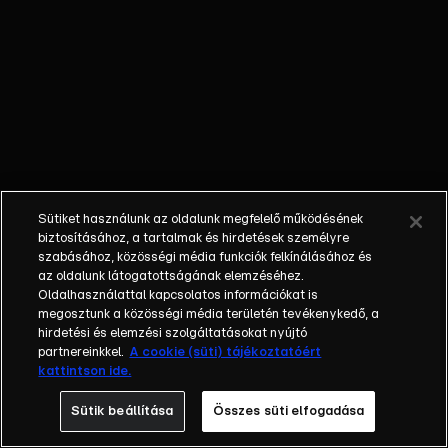
kamerák
követik minden
mozdulatukat.
Az is biztos,
hogy a
nyertesnek
egy csapásra
megváltozik az
élete, hiszen
Sütiket használunk az oldalunk megfelelő működésének
házat, autót,
biztosításához, a tartalmak és hirdetések személyre
luxusutazást
szabásához, közösségi média funkciók felkínálásához és
és egy évig
az oldalunk látogatottságának elemzéséhez.
Oldalhasználattal kapcsolatos információkat is
tökéletes
megosztunk a közösségi média területén tevékenykedő, a
anyagi jólétet
hirdetési és elemzési szolgáltatásokat nyújtó
biztosít
partnereinkkel.
A cookie (süti) tájékoztatóért
számára a
kattintson ide.
győzelem. A
Sütik beállítása
Összes süti elfogadása
legfontosabb
azonban, hogy