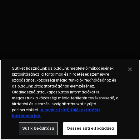
kamerák
követik minden
mozdulatukat.
Az is biztos,
hogy a
nyertesnek
egy csapásra
megváltozik az
élete, hiszen
Sütiket használunk az oldalunk megfelelő működésének
házat, autót,
biztosításához, a tartalmak és hirdetések személyre
luxusutazást
szabásához, közösségi média funkciók felkínálásához és
és egy évig
az oldalunk látogatottságának elemzéséhez.
Oldalhasználattal kapcsolatos információkat is
tökéletes
megosztunk a közösségi média területén tevékenykedő, a
anyagi jólétet
hirdetési és elemzési szolgáltatásokat nyújtó
biztosít
partnereinkkel.
A cookie (süti) tájékoztatóért
számára a
kattintson ide.
győzelem. A
Sütik beállítása
Összes süti elfogadása
legfontosabb
azonban, hogy