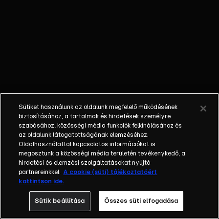
kamerák
követik minden
mozdulatukat.
Az is biztos,
hogy a
nyertesnek
egy csapásra
megváltozik az
élete, hiszen
Sütiket használunk az oldalunk megfelelő működésének
házat, autót,
biztosításához, a tartalmak és hirdetések személyre
luxusutazást
szabásához, közösségi média funkciók felkínálásához és
és egy évig
az oldalunk látogatottságának elemzéséhez.
Oldalhasználattal kapcsolatos információkat is
tökéletes
megosztunk a közösségi média területén tevékenykedő, a
anyagi jólétet
hirdetési és elemzési szolgáltatásokat nyújtó
biztosít
partnereinkkel.
A cookie (süti) tájékoztatóért
számára a
kattintson ide.
győzelem. A
Sütik beállítása
Összes süti elfogadása
legfontosabb
azonban, hogy