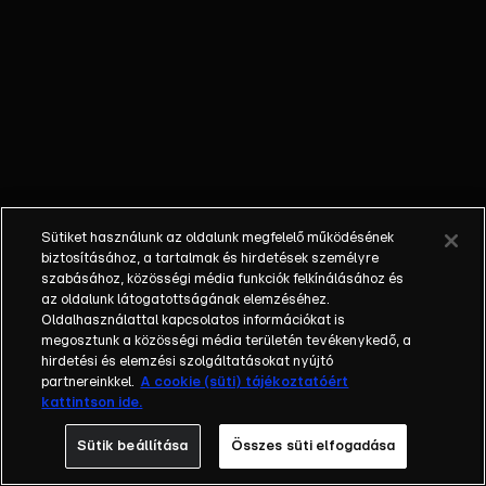
a Nagy
Testvér
birodalmába,
hogy
számtalan
kihívással és
fantasztikus
izgalommal
teli játék
Sütiket használunk az oldalunk megfelelő működésének
végén
biztosításához, a tartalmak és hirdetések személyre
egyvalaki
szabásához, közösségi média funkciók felkínálásához és
elmondhassa
az oldalunk látogatottságának elemzéséhez.
Oldalhasználattal kapcsolatos információkat is
magáról: ,,Én
megosztunk a közösségi média területén tevékenykedő, a
vagyok az,
hirdetési és elemzési szolgáltatásokat nyújtó
aki mindent
partnereinkkel.
A cookie (süti) tájékoztatóért
visz!” Több
kattintson ide.
hónap a villa
Sütik beállítása
Összes süti elfogadása
falai közt,
számtalan