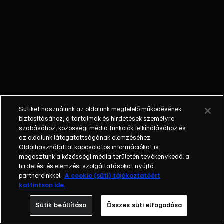
kamerák
követik minden
mozdulatukat.
Az is biztos,
hogy a
nyertesnek
egy csapásra
megváltozik az
élete, hiszen
Sütiket használunk az oldalunk megfelelő működésének
házat, autót,
biztosításához, a tartalmak és hirdetések személyre
luxusutazást
szabásához, közösségi média funkciók felkínálásához és
és egy évig
az oldalunk látogatottságának elemzéséhez.
Oldalhasználattal kapcsolatos információkat is
tökéletes
megosztunk a közösségi média területén tevékenykedő, a
anyagi jólétet
hirdetési és elemzési szolgáltatásokat nyújtó
biztosít
partnereinkkel.
A cookie (süti) tájékoztatóért
számára a
kattintson ide.
győzelem. A
Sütik beállítása
Összes süti elfogadása
legfontosabb
azonban, hogy