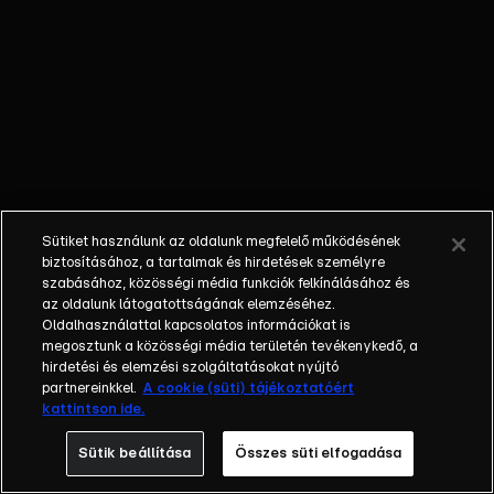
kamerák
követik minden
mozdulatukat.
Az is biztos,
hogy a
nyertesnek
egy csapásra
megváltozik az
élete, hiszen
Sütiket használunk az oldalunk megfelelő működésének
házat, autót,
biztosításához, a tartalmak és hirdetések személyre
luxusutazást
szabásához, közösségi média funkciók felkínálásához és
és egy évig
az oldalunk látogatottságának elemzéséhez.
Oldalhasználattal kapcsolatos információkat is
tökéletes
megosztunk a közösségi média területén tevékenykedő, a
anyagi jólétet
hirdetési és elemzési szolgáltatásokat nyújtó
biztosít
partnereinkkel.
A cookie (süti) tájékoztatóért
számára a
kattintson ide.
győzelem. A
Sütik beállítása
Összes süti elfogadása
legfontosabb
azonban, hogy