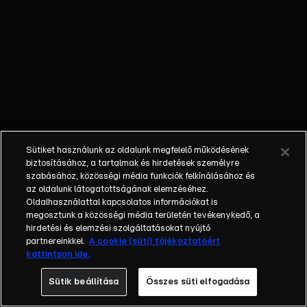
ezúttal is
számtalan
izgalmas
kihívással
találják szembe
magukat,
mígnem a végén
egyvalaki
kimondhatja: „Én
Sütiket használunk az oldalunk megfelelő működésének
vagyok az, aki
biztosításához, a tartalmak és hirdetések személyre
mindent visz!”
szabásához, közösségi média funkciók felkínálásához és
Az addig vezető
az oldalunk látogatottságának elemzéséhez.
Oldalhasználattal kapcsolatos információkat is
út azonban
megosztunk a közösségi média területén tevékenykedő, a
megannyi
hirdetési és elemzési szolgáltatásokat nyújtó
Kiválasztással,
partnereinkkel.
A cookie (süti) tájékoztatóért
Kihívással és
kattintson ide.
Párbajjal teli. Ha
Sütik beállítása
Összes süti elfogadása
a villalakó
minden akadályt