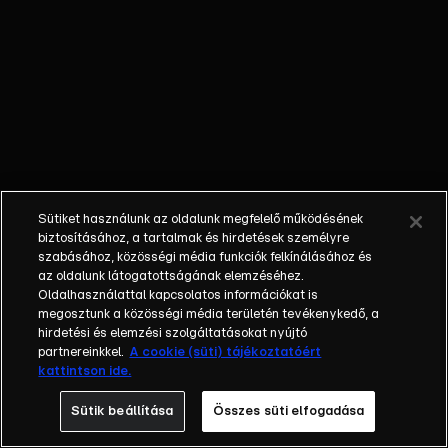
ezúttal is
számtalan
izgalmas
kihívással
találják szembe
magukat,
mígnem a végén
egyvalaki
kimondhatja: „Én
Sütiket használunk az oldalunk megfelelő működésének
vagyok az, aki
biztosításához, a tartalmak és hirdetések személyre
mindent visz!”
szabásához, közösségi média funkciók felkínálásához és
Az addig vezető
az oldalunk látogatottságának elemzéséhez.
Oldalhasználattal kapcsolatos információkat is
út azonban
megosztunk a közösségi média területén tevékenykedő, a
megannyi
hirdetési és elemzési szolgáltatásokat nyújtó
Kiválasztással,
partnereinkkel.
A cookie (süti) tájékoztatóért
Kihívással és
kattintson ide.
Párbajjal teli. Ha
Sütik beállítása
Összes süti elfogadása
a villalakó
minden akadályt