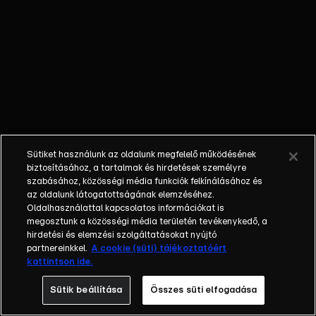
ezúttal is
számtalan
izgalmas
kihívással
találják szembe
magukat,
mígnem a végén
egyvalaki
kimondhatja: „Én
Sütiket használunk az oldalunk megfelelő működésének
vagyok az, aki
biztosításához, a tartalmak és hirdetések személyre
mindent visz!”
szabásához, közösségi média funkciók felkínálásához és
Az addig vezető
az oldalunk látogatottságának elemzéséhez.
Oldalhasználattal kapcsolatos információkat is
út azonban
megosztunk a közösségi média területén tevékenykedő, a
megannyi
hirdetési és elemzési szolgáltatásokat nyújtó
Kiválasztással,
partnereinkkel.
A cookie (süti) tájékoztatóért
Kihívással és
kattintson ide.
Párbajjal teli. Ha
Sütik beállítása
Összes süti elfogadása
a villalakó
minden akadályt