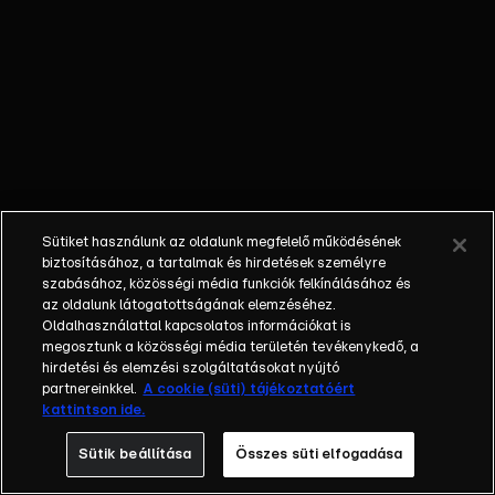
&nbsp;Az addig vezető út
azonban megannyi
Kiválasztással, Kihívással és
Párbajjal teli. Ha a villalakó
minden akadályt legyőz a
Fináléban bizonyíthat és
vívhat meg a nézők végső
szimpátiájáért, valamint a
főnyereményért.&nbsp;Féltett
Sütiket használunk az oldalunk megfelelő működésének
titkok, érzelmek, dráma,
biztosításához, a tartalmak és hirdetések személyre
feszültség: a ValóVilág12
szabásához, közösségi média funkciók felkínálásához és
elképesztő fordulatokat
az oldalunk látogatottságának elemzéséhez.
Oldalhasználattal kapcsolatos információkat is
tartogat mindenki számára!
megosztunk a közösségi média területén tevékenykedő, a
hirdetési és elemzési szolgáltatásokat nyújtó
partnereinkkel.
A cookie (süti) tájékoztatóért
kattintson ide.
Sütik beállítása
Összes süti elfogadása