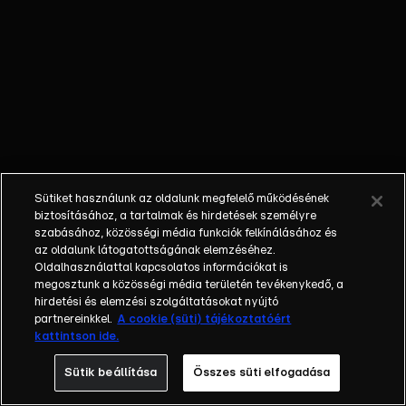
Zita közben
meglátogatja
az anyjukat,
hogy
beolvasson
neki, amiért
elrontotta az
életét, de a
találkozásuk
Sütiket használunk az oldalunk megfelelő működésének
után
biztosításához, a tartalmak és hirdetések személyre
kénytelen
szabásához, közösségi média funkciók felkínálásához és
az oldalunk látogatottságának elemzéséhez.
önvizsgálatot
Oldalhasználattal kapcsolatos információkat is
tartani. Angi
megosztunk a közösségi média területén tevékenykedő, a
és Bala
hirdetési és elemzési szolgáltatásokat nyújtó
kapcsolata
partnereinkkel.
A cookie (süti) tájékoztatóért
kattintson ide.
egyre
viharosabb.
Sütik beállítása
Összes süti elfogadása
Vajon