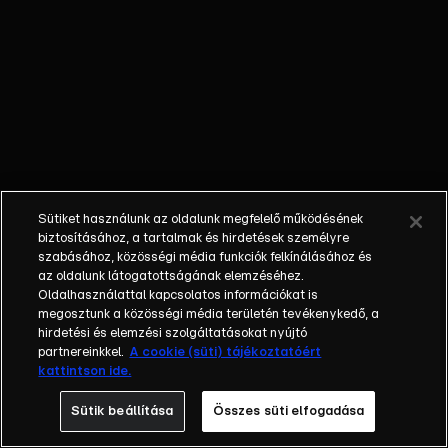
kápráztatja el
konyhaművészetével
társait, a vacsora
után pedig a
vendégek pontozzák
házigazdájuk
jártasságát az ízek
világában. Másnap
viszont pontozóból
Sütiket használunk az oldalunk megfelelő működésének
lesz a szakács, és a
biztosításához, a tartalmak és hirdetések személyre
séf veszi kezébe a
szabásához, közösségi média funkciók felkínálásához és
pontozótáblát. Aki a
az oldalunk látogatottságának elemzéséhez.
Oldalhasználattal kapcsolatos információkat is
héten a legtöbb
megosztunk a közösségi média területén tevékenykedő, a
pontot kapta,
hirdetési és elemzési szolgáltatásokat nyújtó
értékes
partnereinkkel.
A cookie (süti) tájékoztatóért
nyereményben
kattintson ide.
részesül. A műsorban
Sütik beállítása
Összes süti elfogadása
a szakácsművészet
mellett az is fontos