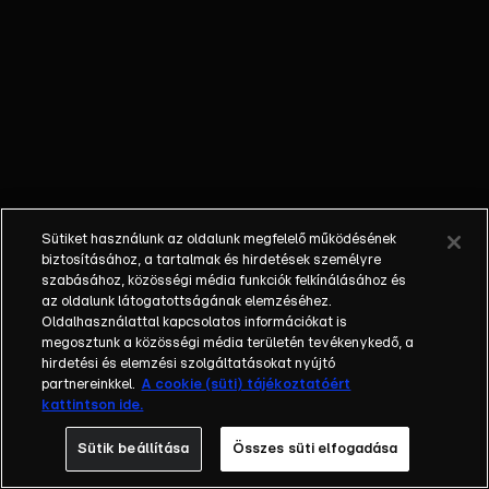
ismerősökkel
találkoznak -
egy különleges
offline élmény
Sváby András
vezetésével.
Sütiket használunk az oldalunk megfelelő működésének
biztosításához, a tartalmak és hirdetések személyre
szabásához, közösségi média funkciók felkínálásához és
az oldalunk látogatottságának elemzéséhez.
Oldalhasználattal kapcsolatos információkat is
megosztunk a közösségi média területén tevékenykedő, a
hirdetési és elemzési szolgáltatásokat nyújtó
partnereinkkel.
A cookie (süti) tájékoztatóért
kattintson ide.
Sütik beállítása
Összes süti elfogadása