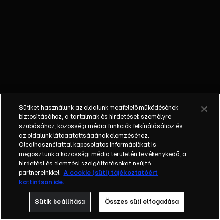
forduló után,
melyek
maximálisan
próbára teszik a
memóriájukat,
visszatérnek
saját
műhelyükbe,
hogy
Sütiket használunk az oldalunk megfelelő működésének
elkészítsék a
biztosításához, a tartalmak és hirdetések személyre
halálos
szabásához, közösségi média funkciók felkínálásához és
az oldalunk látogatottságának elemzéséhez.
fogazatú
Oldalhasználattal kapcsolatos információkat is
Dussage-t.
megosztunk a közösségi média területén tevékenykedő, a
hirdetési és elemzési szolgáltatásokat nyújtó
partnereinkkel.
A cookie (süti) tájékoztatóért
kattintson ide.
Sütik beállítása
Összes süti elfogadása