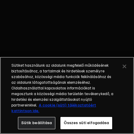
istent játszó
pszichiátert,
Csernus
Imrét
(Bányai
Kelemen
Barna), hogy
segítsen
véget vetni
Sütiket használunk az oldalunk megfelelő működésének
egy hosszú
biztosításához, a tartalmak és hirdetések személyre
évekig tartó
szabásához, közösségi média funkciók felkínálásához és
drogos
az oldalunk látogatottságának elemzéséhez.
zuhanásnak.
Oldalhasználattal kapcsolatos információkat is
megosztunk a közösségi média területén tevékenykedő, a
Győző körül
hirdetési és elemzési szolgáltatásokat nyújtó
végül minden
partnereinkkel.
A cookie (süti) tájékoztatóért
szétesik, és
kattintson ide.
az utolsó
Sütik beállítása
Összes süti elfogadása
pillanatban
rászánja