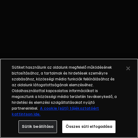
Alex teljesen
kiborulnak. De
amikor Rad
luxusbirtokára
mennek
nyomokat
keresni,
kiderül, hogy a
színész
Sütiket használunk az oldalunk megfelelő működésének
valójában
biztosításához, a tartalmak és hirdetések személyre
megvan, csak
szabásához, közösségi média funkciók felkínálásához és
az oldalunk látogatottságának elemzéséhez.
éppen furcsán
Oldalhasználattal kapcsolatos információkat is
viselkedik, és
megosztunk a közösségi média területén tevékenykedő, a
egyáltalán
hirdetési és elemzési szolgáltatásokat nyújtó
nem emlékszik
partnereinkkel.
A cookie (süti) tájékoztatóért
kattintson ide.
arra, hogy
valaha
Sütik beállítása
Összes süti elfogadása
elrabolták