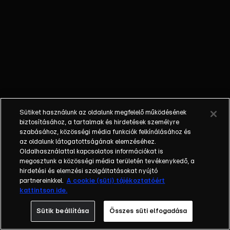
Jerry a lányokat
küldi a
helyszínre, és
hamar kiderül,
hogy nem
egyedi esetről
van szó: valaki
sorra teszi
tönkre a
Sütiket használunk az oldalunk megfelelő működésének
menyasszonyok
biztosításához, a tartalmak és hirdetések személyre
nagy napját a
szabásához, közösségi média funkciók felkínálásához és
az oldalunk látogatottságának elemzéséhez.
szabotált
Oldalhasználattal kapcsolatos információkat is
designer
megosztunk a közösségi média területén tevékenykedő, a
ruhákkal. A
hirdetési és elemzési szolgáltatásokat nyújtó
tettes Wera
partnereinkkel.
A cookie (süti) tájékoztatóért
kattintson ide.
Van, egy
megkeseredett
Sütik beállítása
Összes süti elfogadása
divattervező,