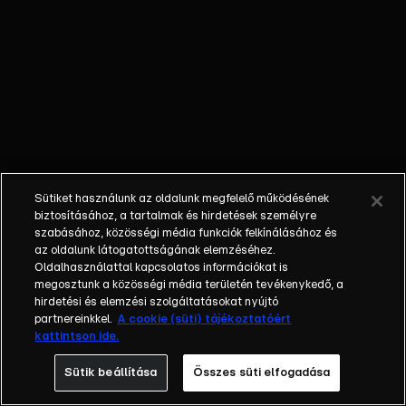
rájönnek,
hogy Sam
JazzaI
dolgozik,
aki
mindenkit
mémmé
próbál
változtatni,
Sütiket használunk az oldalunk megfelelő működésének
titokban.
biztosításához, a tartalmak és hirdetések személyre
szabásához, közösségi média funkciók felkínálásához és
az oldalunk látogatottságának elemzéséhez.
Oldalhasználattal kapcsolatos információkat is
megosztunk a közösségi média területén tevékenykedő, a
hirdetési és elemzési szolgáltatásokat nyújtó
partnereinkkel.
A cookie (süti) tájékoztatóért
kattintson ide.
Sütik beállítása
Összes süti elfogadása