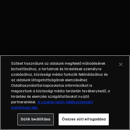
rögtön át
akarják venni
felette az
irányítást.
Sütiket használunk az oldalunk megfelelő működésének
biztosításához, a tartalmak és hirdetések személyre
szabásához, közösségi média funkciók felkínálásához és
az oldalunk látogatottságának elemzéséhez.
Oldalhasználattal kapcsolatos információkat is
megosztunk a közösségi média területén tevékenykedő, a
hirdetési és elemzési szolgáltatásokat nyújtó
partnereinkkel.
A cookie (süti) tájékoztatóért
kattintson ide.
Sütik beállítása
Összes süti elfogadása