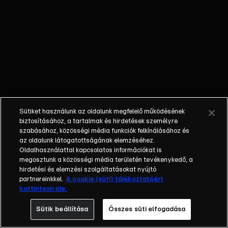
9000”,
amely
kávéfürdőt
kínál az
ügyfeleknek.
Amikor a
vidám
vendégek
eltűnnek,
Sütiket használunk az oldalunk megfelelő működésének
Jerry a
biztosításához, a tartalmak és hirdetések személyre
lányokat
szabásához, közösségi média funkciók felkínálásához és
az oldalunk látogatottságának elemzéséhez.
küldi
Oldalhasználattal kapcsolatos információkat is
nyomozni.
megosztunk a közösségi média területén tevékenykedő, a
Felfedezik,
hirdetési és elemzési szolgáltatásokat nyújtó
hogy egy
partnereinkkel.
A cookie (süti) tájékoztatóért
kattintson ide.
gonosz
barista áll a
Sütik beállítása
Összes süti elfogadása
háttérben.