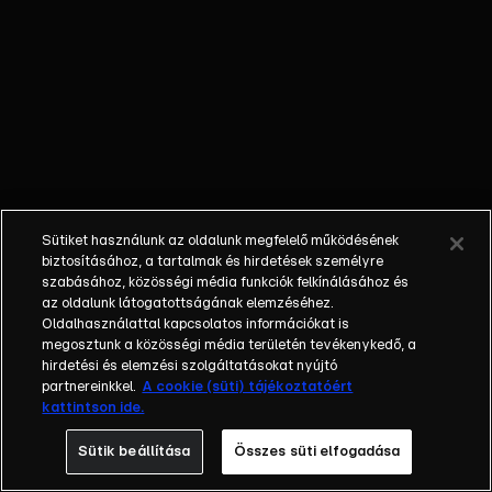
egy különös
vándorcirkuszhoz
vezet, ahol
megdöbbentő
dolgok
történnek.
Közben Clover
egy új
valóságshow-ra
Sütiket használunk az oldalunk megfelelő működésének
regisztrálja a
biztosításához, a tartalmak és hirdetések személyre
lányokat, és a
szabásához, közösségi média funkciók felkínálásához és
az oldalunk látogatottságának elemzéséhez.
kamerákkal teli
Oldalhasználattal kapcsolatos információkat is
stáb megérkezik,
megosztunk a közösségi média területén tevékenykedő, a
ami nem éppen
hirdetési és elemzési szolgáltatásokat nyújtó
ideális helyzet,
partnereinkkel.
A cookie (süti) tájékoztatóért
kattintson ide.
hiszen ők kémek!
Sütik beállítása
Összes süti elfogadása