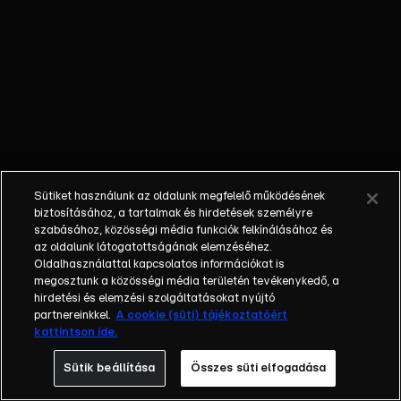
milyen titkokat
őrizhet? Annyi
biztos, hogy
nemcsak
legújabb
ellenségük
veszélyezteti a
különleges
műveket, hanem
Sütiket használunk az oldalunk megfelelő működésének
sulis társuk,
biztosításához, a tartalmak és hirdetések személyre
Mandy is.
szabásához, közösségi média funkciók felkínálásához és
az oldalunk látogatottságának elemzéséhez.
Főhőseink azt
Oldalhasználattal kapcsolatos információkat is
gyanítják, hogy
megosztunk a közösségi média területén tevékenykedő, a
a lány
hirdetési és elemzési szolgáltatásokat nyújtó
szabotálta
partnereinkkel.
A cookie (süti) tájékoztatóért
kattintson ide.
fotóprojektjüket.
Sütik beállítása
Összes süti elfogadása