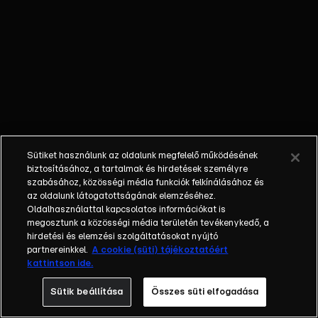
kell kiadniuk
magukat. A
versenyszellem
ráadásul nemcsak
a pályán tombol,
hanem a suliban is:
Sam és Mandy
egy
betűzőversenyen
Sütiket használunk az oldalunk megfelelő működésének
csapnak össze.
biztosításához, a tartalmak és hirdetések személyre
szabásához, közösségi média funkciók felkínálásához és
az oldalunk látogatottságának elemzéséhez.
Oldalhasználattal kapcsolatos információkat is
megosztunk a közösségi média területén tevékenykedő, a
hirdetési és elemzési szolgáltatásokat nyújtó
partnereinkkel.
A cookie (süti) tájékoztatóért
kattintson ide.
Sütik beállítása
Összes süti elfogadása