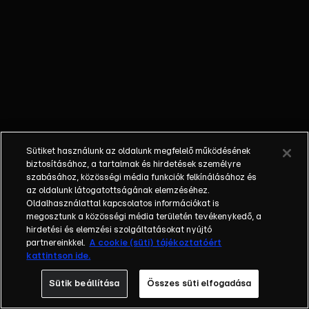
Nagypapa
szemüvegének
megtalálása
feldobja őket.
Sütiket használunk az oldalunk megfelelő működésének
biztosításához, a tartalmak és hirdetések személyre
szabásához, közösségi média funkciók felkínálásához és
az oldalunk látogatottságának elemzéséhez.
Oldalhasználattal kapcsolatos információkat is
megosztunk a közösségi média területén tevékenykedő, a
hirdetési és elemzési szolgáltatásokat nyújtó
partnereinkkel.
A cookie (süti) tájékoztatóért
kattintson ide.
Sütik beállítása
Összes süti elfogadása