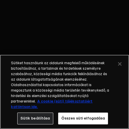
meggyőződése,
hogy
varázsereje
van.
Sütiket használunk az oldalunk megfelelő működésének
biztosításához, a tartalmak és hirdetések személyre
szabásához, közösségi média funkciók felkínálásához és
az oldalunk látogatottságának elemzéséhez.
Oldalhasználattal kapcsolatos információkat is
megosztunk a közösségi média területén tevékenykedő, a
hirdetési és elemzési szolgáltatásokat nyújtó
partnereinkkel.
A cookie (süti) tájékoztatóért
kattintson ide.
Sütik beállítása
Összes süti elfogadása