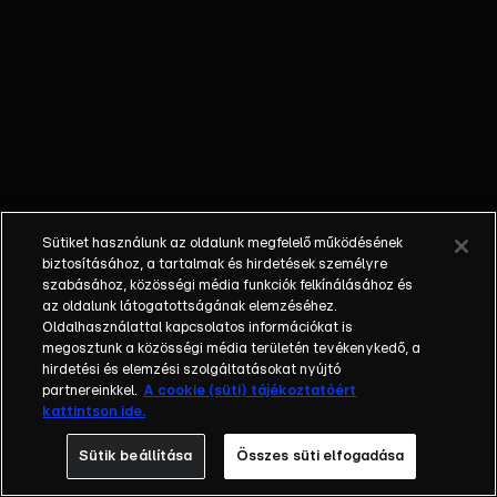
forró csoki is
csak akkor
készül, amikor
megérkezik Tél
úr, átgondolja a
dolgot.
Sütiket használunk az oldalunk megfelelő működésének
biztosításához, a tartalmak és hirdetések személyre
szabásához, közösségi média funkciók felkínálásához és
az oldalunk látogatottságának elemzéséhez.
Oldalhasználattal kapcsolatos információkat is
megosztunk a közösségi média területén tevékenykedő, a
hirdetési és elemzési szolgáltatásokat nyújtó
partnereinkkel.
A cookie (süti) tájékoztatóért
kattintson ide.
Sütik beállítása
Összes süti elfogadása