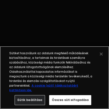
hogy nyár
legyen.
Meg kell
tanulnia
várni.
Sütiket használunk az oldalunk megfelelő működésének
biztosításához, a tartalmak és hirdetések személyre
szabásához, közösségi média funkciók felkínálásához és
az oldalunk látogatottságának elemzéséhez.
Oldalhasználattal kapcsolatos információkat is
megosztunk a közösségi média területén tevékenykedő, a
hirdetési és elemzési szolgáltatásokat nyújtó
partnereinkkel.
A cookie (süti) tájékoztatóért
kattintson ide.
Sütik beállítása
Összes süti elfogadása