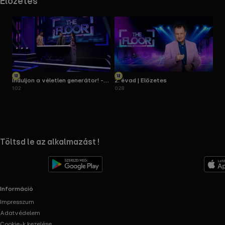
Előzetes
Induljon a véletlen generátor! - 2.
2. évad | Előzetes
1:02
0:28
évad | Részlet
RTL+ useful links.
Töltsd le az alkalmazást !
Információ
Impresszum
Adatvédelem
Cookie-k kezelése