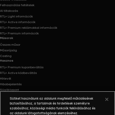
Felhasználási feltételek
AI tiltakozás
RTL+ Light információk
RTL+ Active információk
RTL+ Premium reklámokkal információk
RTL+ Premium információk
Műsorok
Összes műsor
Műsorújság
Casting
Hasznos
RTL+ Premium kuponbeváltás
RTL+ Active kódbeváltás
Hírlevél
Hibabejelentés
Súgóközpont
Oldaltérkép
Sütiket használunk az oldalunk megfelelő működésének
Akadálymentesítés
biztosításához, a tartalmak és hirdetések személyre
Facebook
Instagram
szabásához, közösségi média funkciók felkínálásához és
az oldalunk látogatottságának elemzéséhez.