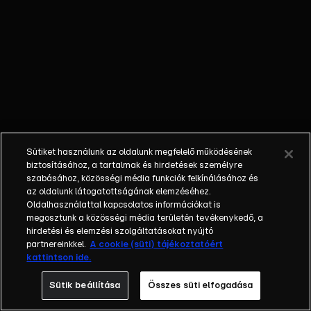
ország
legnagyobb led
játéktáblájára, a
Floorra, de a hét
végére csak
egy maradhat,
aki 8 millió
forinttal lesz
gazdagabb. A
Sütiket használunk az oldalunk megfelelő működésének
győzelemhez
biztosításához, a tartalmak és hirdetések személyre
elengedhetetlen
szabásához, közösségi média funkciók felkínálásához és
az oldalunk látogatottságának elemzéséhez.
egy olyan
Oldalhasználattal kapcsolatos információkat is
témakör,
megosztunk a közösségi média területén tevékenykedő, a
amelyben
hirdetési és elemzési szolgáltatásokat nyújtó
igazán otthon
partnereinkkel.
A cookie (süti) tájékoztatóért
kattintson ide.
érzi magát a
versenyző,
Sütik beállítása
Összes süti elfogadása
tájékozottság,