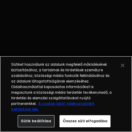
amelyben igazán otthon érzi magát a
versenyző, tájékozottság,
összpontosítás, némi taktikai érzék és az
sem árt, ha az ellenfelek témaköreiben is
eredményes tud lenni az, aki a végén
mindent visz. A gameshow
műsorvezetője a második évadban is
Szujó Zoltán. A műsor hivatalos oldalai:
https://rtl.hu/thefloor
Sütiket használunk az oldalunk megfelelő működésének
https://www.facebook.com/RTLKLUB
biztosításához, a tartalmak és hirdetések személyre
https://www.facebook.com/ejjelnappalrtl
szabásához, közösségi média funkciók felkínálásához és
az oldalunk látogatottságának elemzéséhez.
https://instagram.com/rtlmagyarorszag
Oldalhasználattal kapcsolatos információkat is
https://www.tiktok.com/@rtlhu
megosztunk a közösségi média területén tevékenykedő, a
hirdetési és elemzési szolgáltatásokat nyújtó
partnereinkkel.
A cookie (süti) tájékoztatóért
kattintson ide.
Sütik beállítása
Összes süti elfogadása