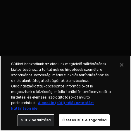
számos
országát már
meghódító
gameshow-ban
minden hét
elején 49
játékos lép az
ország
legnagyobb
Sütiket használunk az oldalunk megfelelő működésének
LED
biztosításához, a tartalmak és hirdetések személyre
játéktáblájára, a
szabásához, közösségi média funkciók felkínálásához és
az oldalunk látogatottságának elemzéséhez.
Floor-ra, de a
Oldalhasználattal kapcsolatos információkat is
hét végére csak
megosztunk a közösségi média területén tevékenykedő, a
1 maradhat, aki
hirdetési és elemzési szolgáltatásokat nyújtó
8.000.000, azaz
partnereinkkel.
A cookie (süti) tájékoztatóért
kattintson ide.
nyolcmillió
forinttal lesz
Sütik beállítása
Összes süti elfogadása
gazdagabb. A