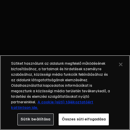
Dumbarton
megzsarolja,
és versenyt
kell futnia az
idővel. Ismét
a vegyész
segít neki,
akinek újabb
vegyületre
Sütiket használunk az oldalunk megfelelő működésének
van szüksége,
biztosításához, a tartalmak és hirdetések személyre
hogy
szabásához, közösségi média funkciók felkínálásához és
végrehajtsa,
az oldalunk látogatottságának elemzéséhez.
Oldalhasználattal kapcsolatos információkat is
amit James
megosztunk a közösségi média területén tevékenykedő, a
kért. A Korona
hirdetési és elemzési szolgáltatásokat nyújtó
és a Társaság
partnereinkkel.
A cookie (süti) tájékoztatóért
továbbra sem
kattintson ide.
képes
Sütik beállítása
Összes süti elfogadása
egyezségre
jutni, miként