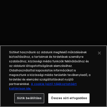
szörnyeken,
akik rosszul
érzik
magukat.
Ezek után
kitalálja,
hogy ő lesz
az osztály
nővérkéje.
Sütiket használunk az oldalunk megfelelő működésének
Játék közben
biztosításához, a tartalmak és hirdetések személyre
megannyi
szabásához, közösségi média funkciók felkínálásához és
apró
az oldalunk látogatottságának elemzéséhez.
Oldalhasználattal kapcsolatos információkat is
problémát
megosztunk a közösségi média területén tevékenykedő, a
sikerül
hirdetési és elemzési szolgáltatásokat nyújtó
megoldania,
partnereinkkel.
A cookie (süti) tájékoztatóért
de vajon
kattintson ide.
tudja, mit kell
Sütik beállítása
Összes süti elfogadása
tennie,
amikor