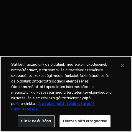
harcolni
akar vele,
majd
hibernálni
száz évre.
Shirley őrt
áll, de
szpekubusz
lévén, nem
Sütiket használunk az oldalunk megfelelő működésének
látja a
biztosításához, a tartalmak és hirdetések személyre
behatoló
szabásához, közösségi média funkciók felkínálásához és
az oldalunk látogatottságának elemzéséhez.
Drakulát.
Oldalhasználattal kapcsolatos információkat is
megosztunk a közösségi média területén tevékenykedő, a
hirdetési és elemzési szolgáltatásokat nyújtó
partnereinkkel.
A cookie (süti) tájékoztatóért
kattintson ide.
Sütik beállítása
Összes süti elfogadása