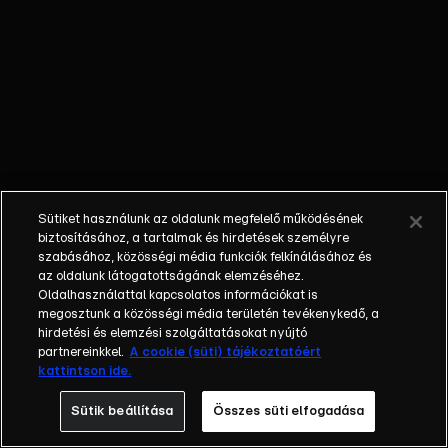
lehetne
boldogabb.
Sütiket használunk az oldalunk megfelelő működésének
biztosításához, a tartalmak és hirdetések személyre
szabásához, közösségi média funkciók felkínálásához és
az oldalunk látogatottságának elemzéséhez.
Oldalhasználattal kapcsolatos információkat is
megosztunk a közösségi média területén tevékenykedő, a
hirdetési és elemzési szolgáltatásokat nyújtó
partnereinkkel.
A cookie (süti) tájékoztatóért
kattintson ide.
Sütik beállítása
Összes süti elfogadása