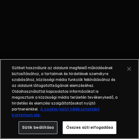
És valóban,
feltétlen
rajongóivá
tette a
gyerekeket,
és meg
akarja
kaparintani
Ishaani
Sütiket használunk az oldalunk megfelelő működésének
tükörlidércét.
biztosításához, a tartalmak és hirdetések személyre
szabásához, közösségi média funkciók felkínálásához és
az oldalunk látogatottságának elemzéséhez.
Oldalhasználattal kapcsolatos információkat is
megosztunk a közösségi média területén tevékenykedő, a
hirdetési és elemzési szolgáltatásokat nyújtó
partnereinkkel.
A cookie (süti) tájékoztatóért
kattintson ide.
Sütik beállítása
Összes süti elfogadása