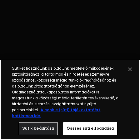
iránt érzett
szerelmét.
Az italba
fojtja a
bánatát,
ami a
munkája
rovására
megy.
Sütiket használunk az oldalunk megfelelő működésének
Caroline
biztosításához, a tartalmak és hirdetések személyre
ezért úgy
szabásához, közösségi média funkciók felkínálásához és
az oldalunk látogatottságának elemzéséhez.
dönt,
Oldalhasználattal kapcsolatos információkat is
kiszáll
megosztunk a közösségi média területén tevékenykedő, a
mellőle, és
hirdetési és elemzési szolgáltatásokat nyújtó
nem lesz
partnereinkkel.
A cookie (süti) tájékoztatóért
kattintson ide.
többé a
társa az
Sütik beállítása
Összes süti elfogadása
ügyvédi