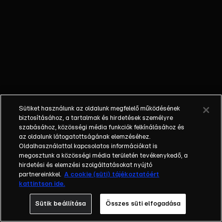
a fiú úgy
dönt, hogy
játszmába
kezd.
Eközben
Valentine
készül
hozzámenni
Monsieur
Sütiket használunk az oldalunk megfelelő működésének
Lemonihoz,
biztosításához, a tartalmak és hirdetések személyre
de kiderül,
szabásához, közösségi média funkciók felkínálásához és
az oldalunk látogatottságának elemzéséhez.
hogy a férfi,
Oldalhasználattal kapcsolatos információkat is
aki
megosztunk a közösségi média területén tevékenykedő, a
betegnek
hirdetési és elemzési szolgáltatásokat nyújtó
tetteti
partnereinkkel.
A cookie (süti) tájékoztatóért
kattintson ide.
magát,
valójában
Sütik beállítása
Összes süti elfogadása
teljesen