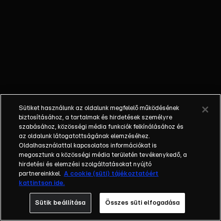
azonban
egyre
veszélyesebb
feladatokat
bíz rá, amit
már nem tud
figyelmen
kívül hagyni.
Jessica
Sütiket használunk az oldalunk megfelelő működésének
boldog Yann
biztosításához, a tartalmak és hirdetések személyre
oldalán, közös
szabásához, közösségi média funkciók felkínálásához és
az oldalunk látogatottságának elemzéséhez.
produkcióra
Oldalhasználattal kapcsolatos információkat is
készülnek, a
megosztunk a közösségi média területén tevékenykedő, a
próbák során
hirdetési és elemzési szolgáltatásokat nyújtó
pedig Jessica
partnereinkkel.
A cookie (süti) tájékoztatóért
kattintson ide.
egy új oldalát
fedezi fel
Sütik beállítása
Összes süti elfogadása
önmagának.