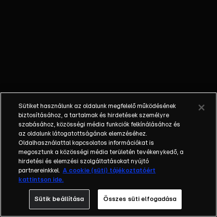
vetette el a
gyermeküket.
Paolo, aki épp
aláírta a válási
papírokat,
döbbenten
szerez
tudomást az
igazságról.
Sütiket használunk az oldalunk megfelelő működésének
Eközben Pierre,
biztosításához, a tartalmak és hirdetések személyre
családja
szabásához, közösségi média funkciók felkínálásához és
az oldalunk látogatottságának elemzéséhez.
biztatására
Oldalhasználattal kapcsolatos információkat is
végre
megosztunk a közösségi média területén tevékenykedő, a
elhatározza
hirdetési és elemzési szolgáltatásokat nyújtó
magát: kiszáll
partnereinkkel.
A cookie (süti) tájékoztatóért
kattintson ide.
a
mókuskerékből,
Sütik beállítása
Összes süti elfogadása
és először az